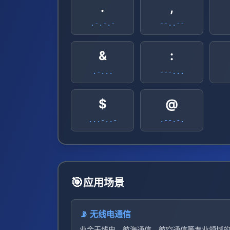
.
,
.-.-.-
--..--
&
:
.-...
---...
$
@
...-..-
.--.-.
🎯
应用场景
📡 无线电通信
业余无线电、航海通信、航空通信等专业领域