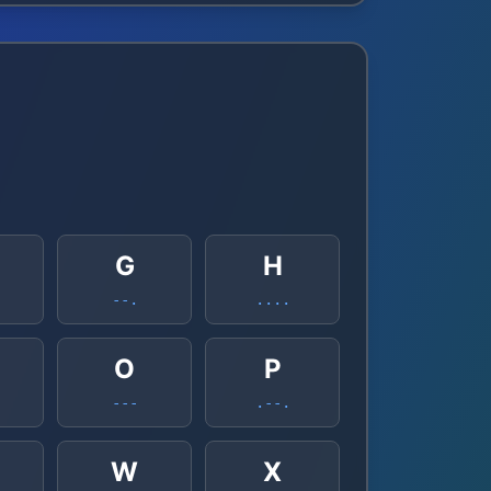
G
H
--.
....
O
P
---
.--.
W
X