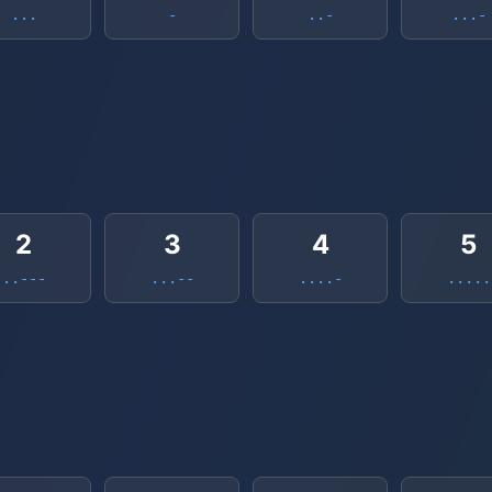
...
-
..-
...-
2
3
4
5
..---
...--
....-
.....