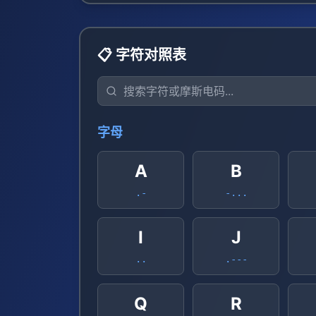
📋 字符对照表
字母
A
B
.-
-...
I
J
..
.---
Q
R