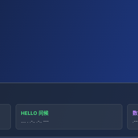
HELLO 问候
数
.... . .-.. .-.. ---
.--