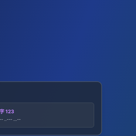
字 123
-- ..--- ...--