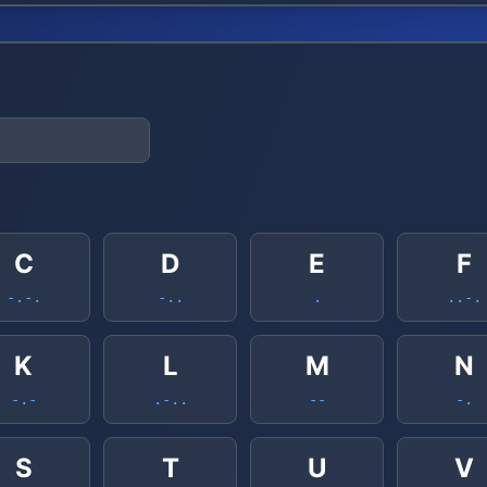
C
D
E
F
-.-.
-..
.
..-.
K
L
M
N
-.-
.-..
--
-.
S
T
U
V