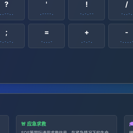
?
'
!
/
..--..
.----.
-.-.--
-..-.
;
=
+
-
-.-.-.
-...-
.-.-.
-....
🚨 应急求救

的
SOS等国际通用求救信号，在紧急情况下的生命