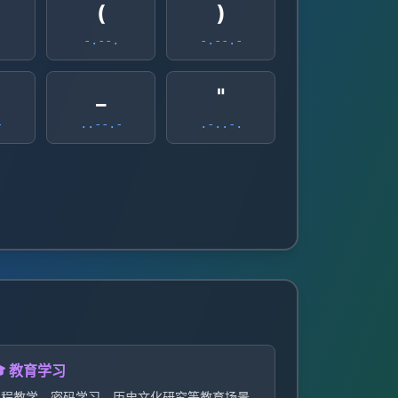
(
)
-.--.
-.--.-
_
"
-
..--.-
.-..-.
 教育学习
编程教学、密码学习、历史文化研究等教育场景