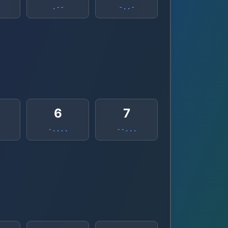
.--
-..-
6
7
-....
--...