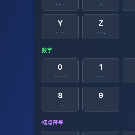
--.-
.-.
Y
Z
-.--
--..
数字
0
1
-----
.----
8
9
---..
----.
标点符号